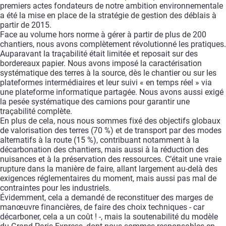
premiers
actes
fondateurs
de
notre
ambition
environnementale
a
été
la
mise
en
place
de
la
stratégie
de
gestion
des
déblais
à
partir
de
2015.
Face
au
volume
hors
norme
à
gérer
à
partir
de
plus
de
200
chantiers,
nous
avons
complètement
révolutionné
les
pratiques.
Auparavant
la
traçabilité
était
limitée
et
reposait
sur
des
bordereaux
papier.
Nous
avons
imposé
la
caractérisation
systématique
des
terres
à
la
source,
dès
le
chantier
ou
sur
les
plateformes
intermédiaires
et
leur
suivi
«
en
temps
réel
»
via
une
plateforme
informatique
partagée.
Nous
avons
aussi
exigé
la
pesée
systématique
des
camions
pour
garantir
une
traçabilité
complète.
En
plus
de
cela,
nous
nous
sommes
fixé
des
objectifs
globaux
de
valorisation
des
terres
(70
%)
et
de
transport
par
des
modes
alternatifs
à
la
route
(15
%),
contribuant
notamment
à
la
décarbonation
des
chantiers,
mais
aussi
à
la
réduction
des
nuisances
et
à
la
préservation
des
ressources.
C’était
une
vraie
rupture
dans
la
manière
de
faire,
allant
largement
au-delà
des
exigences
réglementaires
du
moment,
mais
aussi
pas
mal
de
contraintes
pour
les
industriels.
Évidemment,
cela
a
demandé
de
reconstituer
des
marges
de
manœuvre
financières,
de
faire
des
choix
techniques
-
car
décarboner,
cela
a
un
coût
!
-,
mais
la
soutenabilité
du
modèle