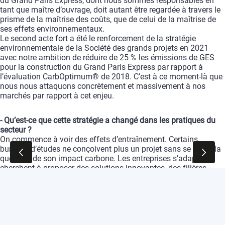
du
Grand
Paris
Express,
dont
nous
sommes
responsables
en
tant
que
maître
d’ouvrage,
doit
autant
être
regardée
à
travers
le
prisme
de
la
maîtrise
des
coûts,
que
de
celui
de
la
maîtrise
de
ses
effets
environnementaux.
Le
second
acte
fort
a
été
le
renforcement
de
la
stratégie
environnementale
de
la
Société
des
grands
projets
en
2021
avec
notre
ambition
de
réduire
de
25
%
les
émissions
de
GES
pour
la
construction
du
Grand
Paris
Express
par
rapport
à
l’évaluation
CarbOptimum®
de
2018.
C’est
à
ce
moment-là
que
nous
nous
attaquons
concrètement
et
massivement
à
nos
marchés
par
rapport
à
cet
enjeu.
-
Qu’est-ce
que
cette
stratégie
a
changé
dans
les
pratiques
du
secteur
?
On
commence
à
voir
des
effets
d’entraînement.
Certains
bureaux
d’études
ne
conçoivent
plus
un
projet
sans
se
poser
la
question
de
son
impact
carbone.
Les
entreprises
s’adaptent,
cherchent
à
proposer
des
solutions
innovantes,
des
filières
commencent
à
émerger
et
à
se
structurer.
Ce
n’est
pas
encore
généralisé,
cela
demande
à
être
massifié,
mais
on
voit
que
le
réflexe
bas
carbone
progresse.
C’est
aussi
une
prise
de
responsabilité.
Nous
contribuons
à
notre
échelle
à
faire
évoluer
les
manières
de
construire
vers
des
modes
plus
durables,
en